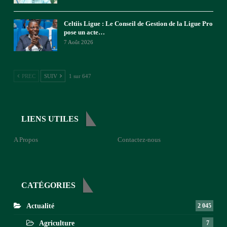
Celtiis Ligue : Le Conseil de Gestion de la Ligue Pro
pose un acte…
7 Août 2026
PREC
SUIV
1 sur 647
LIENS UTILES
A Propos
Contactez-nous
CATÉGORIES
Actualité
2 045
Agriculture
7