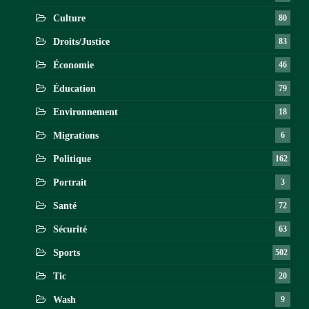
Culture
80
Droits/Justice
83
Économie
46
Éducation
79
Environnement
18
Migrations
6
Politique
162
Portrait
3
Santé
72
Sécurité
63
Sports
502
Tic
20
Wash
9