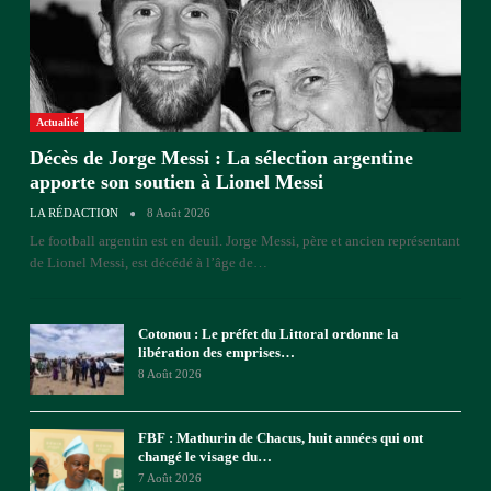
Actualité
Décès de Jorge Messi : La sélection argentine
apporte son soutien à Lionel Messi
LA RÉDACTION
8 Août 2026
Le football argentin est en deuil. Jorge Messi, père et ancien représentant
de Lionel Messi, est décédé à l’âge de
…
Cotonou : Le préfet du Littoral ordonne la
libération des emprises…
8 Août 2026
FBF : Mathurin de Chacus, huit années qui ont
changé le visage du…
7 Août 2026