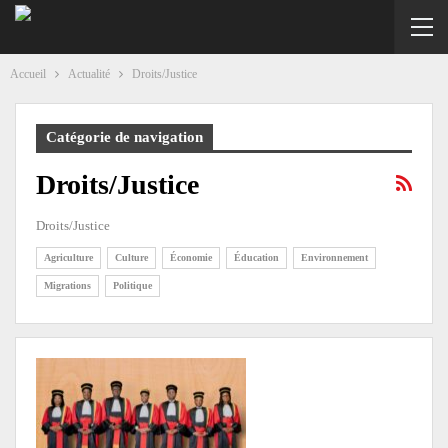
Accueil
Actualité
Droits/Justice
Catégorie de navigation
Droits/Justice
Droits/Justice
Agriculture
Culture
Économie
Éducation
Environnement
Migrations
Politique