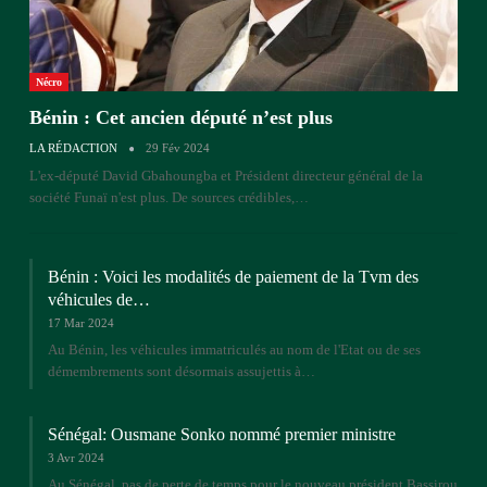
Nécro
Bénin : Cet ancien député n’est plus
LA RÉDACTION
29 Fév 2024
L'ex-député David Gbahoungba et Président directeur général de la
société Funaï n'est plus. De sources crédibles,…
Bénin : Voici les modalités de paiement de la Tvm des
véhicules de…
17 Mar 2024
Au Bénin, les véhicules immatriculés au nom de l'Etat ou de ses
démembrements sont désormais assujettis à…
Sénégal: Ousmane Sonko nommé premier ministre
3 Avr 2024
Au Sénégal, pas de perte de temps pour le nouveau président Bassirou