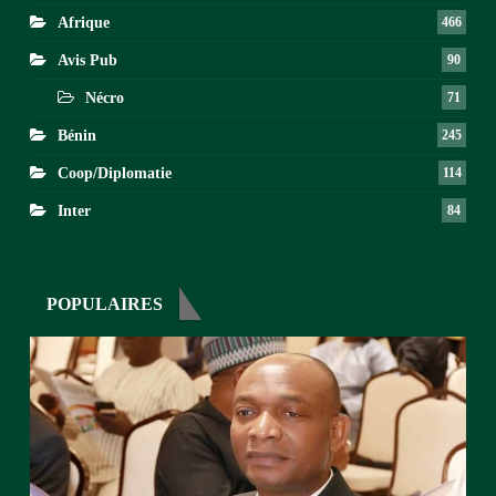
Afrique
466
Avis Pub
90
Nécro
71
Bénin
245
Coop/Diplomatie
114
Inter
84
POPULAIRES