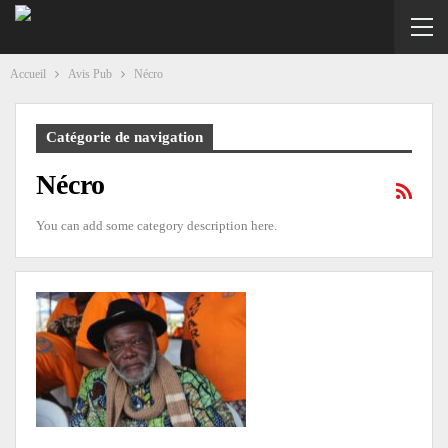
Accueil
Avis Pub
Nécro
Catégorie de navigation
Nécro
You can add some category description here.