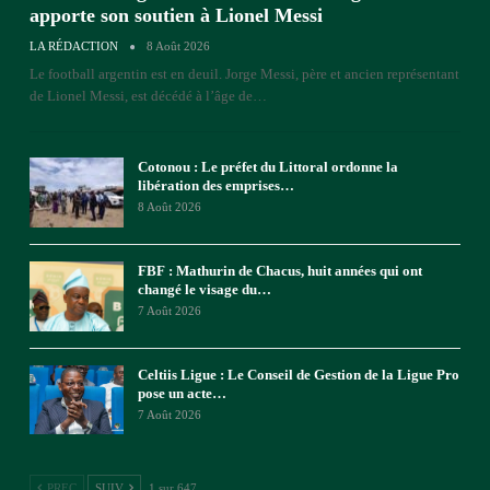
apporte son soutien à Lionel Messi
LA RÉDACTION
8 Août 2026
Le football argentin est en deuil. Jorge Messi, père et ancien représentant
de Lionel Messi, est décédé à l’âge de
…
Cotonou : Le préfet du Littoral ordonne la
libération des emprises…
8 Août 2026
FBF : Mathurin de Chacus, huit années qui ont
changé le visage du…
7 Août 2026
Celtiis Ligue : Le Conseil de Gestion de la Ligue Pro
pose un acte…
7 Août 2026
PREC
SUIV
1 sur 647