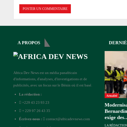
A PROPOS
DERNIÈ
Africa Dev News est un média panafricain
d'informations, d'analyses, d'investigations et de
publicités, avec un focus sur le Bénin où il est basé.
La rédaction :
Actualité
+229 43 23 93 23
Modernisa
Bernardin
+ 229 97 26 43 35
exige des
Écrivez-nous :
contact@africadevnews.com
LA RÉDACTIO