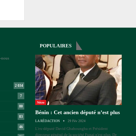
POPULAIRES
-nous
2 034
7
Nécro
80
Bénin : Cet ancien député n’est plus
83
LA RÉDACTION
29 Fév 2024
46
L'ex-député David Gbahoungba et Président
directeur général de la société Funaï n'est plus. De