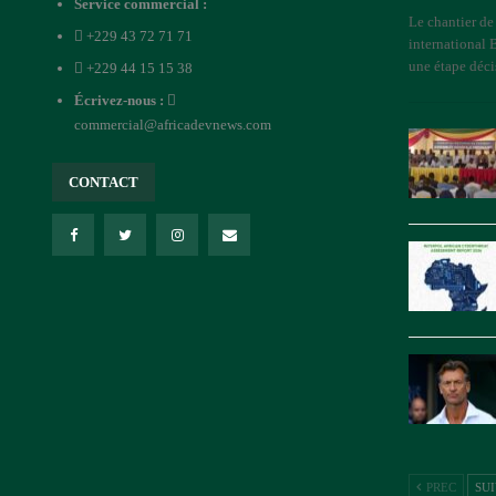
Service commercial :
Le chantier de
+229 43 72 71 71
international 
une étape déci
+229 44 15 15 38
Écrivez-nous :
commercial@africadevnews.com
CONTACT
PREC
SU