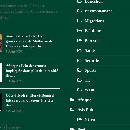
Éducation
 modernisation de l'Aéroport
Environnement
Bernardin Gantin de Cotonou franchit
sive.
…
Migrations
Politique
Saison 2025-2026 : La
Portrait
gouvernance de Mathurin de
Chacus validée par la…
Santé
5 Août 2026
Sécurité
Afrique : L’Ia désormais
Sports
impliquée dans plus de la moitié
des…
Tic
5 Août 2026
Wash
Côte d’Ivoire : Hervé Renard
Afrique
fait son grand retour à la tête
des…
Avis Pub
4 Août 2026
Nécro
IV
1 sur 645
Bénin