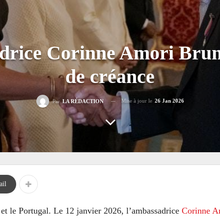
drice Corinne Amori Brunet
de créance
Mise à jour le
26 Jan 2026
Par
LA RÉDACTION
il
 et le Portugal. Le 12 janvier 2026, l’ambassadrice
Corinne A