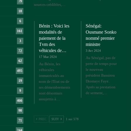
79
sources crédibles,…
18
6
Bénin : Voici les
Sénégal:
161
modalités de
Ousmane Sonko
paiement de la
nommé premier
3
Tvm des
ministre
véhicules de…
3 Avr 2024
72
17 Mar 2024
Au Sénégal, pas de
62
perte de temps pour
Au Bénin, les
le nouveau
véhicules
495
président Bassirou
immatriculés au
19
Diomaye Faye.
nom de l'Etat ou de
Après sa prestation
ses démembrements
9
de serment,…
sont désormais
assujettis à…
466
90
PREC
SUIV
1 sur 578
71
244