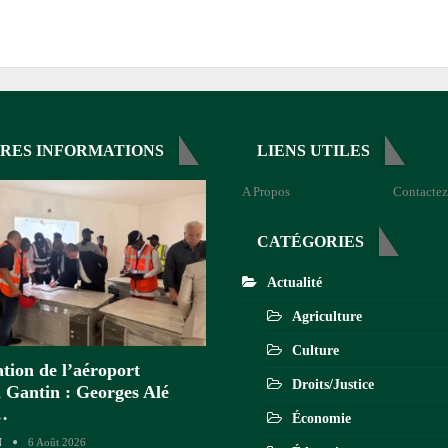
RES INFORMATIONS
LIENS UTILES
A Propos
Contactez
CATÉGORIES
Actualité
Agriculture
Culture
tion de l’aéroport
Droits/Justice
 Gantin : Georges Alé
…
Économie
N
6 Août 2026