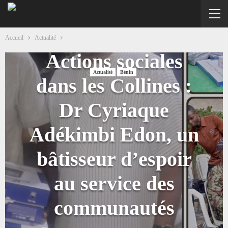
Accueil
Actualité
Actions sociales
Actualité
Bénin
dans les Collines :
Dr Cyriaque
Adékimbi Edon, un
bâtisseur d’espoir
au service des
communautés