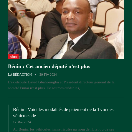
Nécro
Bénin : Cet ancien député n’est plus
LA RÉDACTION
29 Fév 2024
L'ex-député David Gbahoungba et Président directeur général de la
société Funaï n'est plus. De sources crédibles,…
Bénin : Voici les modalités de paiement de la Tvm des
véhicules de…
17 Mar 2024
Au Bénin, les véhicules immatriculés au nom de l'Etat ou de ses