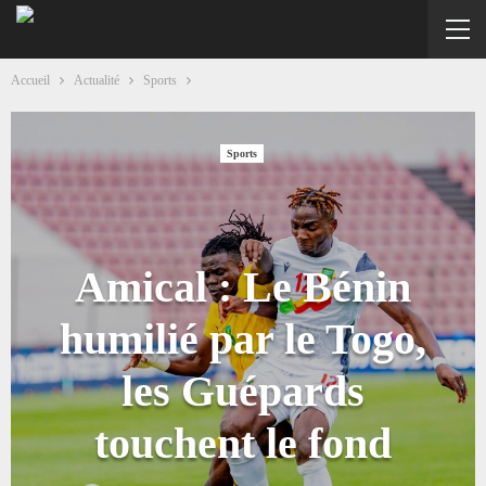
Accueil
Actualité
Sports
Sports
Amical : Le Bénin
humilié par le Togo,
les Guépards
touchent le fond