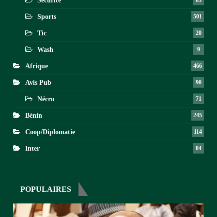
Sécurité
63
Sports
501
Tic
20
Wash
9
Afrique
466
Avis Pub
90
Nécro
71
Bénin
245
Coop/Diplomatie
114
Inter
84
POPULAIRES