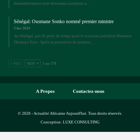
démembrements sont désormais assujettis à…
Sénégal: Ousmane Sonko nommé premier ministre
3 Avr 2024
Au Sénégal, pas de perte de temps pour le nouveau président Bassirou
Diomaye Faye. Après sa prestation de serment,…
PREC
SUIV
1 sur 578
A Propos
Contactez-nous
© 2026 - Actualité Africaine Aujourd'hui. Tous droits réservés.
Conception:
LUXE CONSULTING