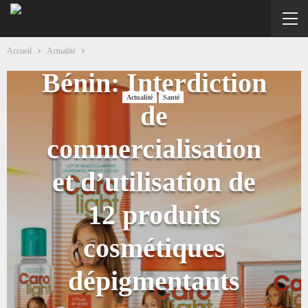
Accueil
Actualité
Bénin: Interdiction
Actualité
Santé
de
commercialisation
et d’utilisation de
12 produits
cosmétiques
dépigmentants