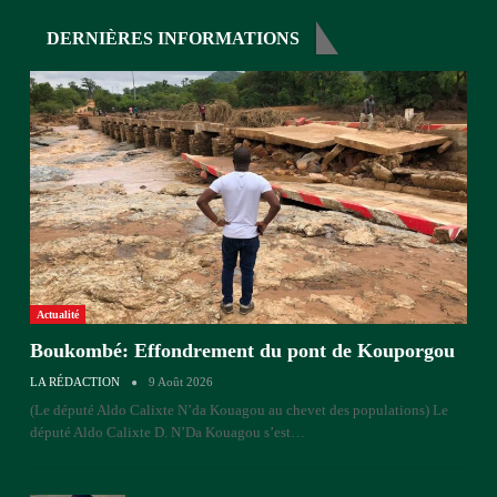
DERNIÈRES INFORMATIONS
Actualité
Boukombé: Effondrement du pont de Kouporgou
LA RÉDACTION
9 Août 2026
(Le député Aldo Calixte N’da Kouagou au chevet des populations)
Le
député Aldo Calixte D. N’Da Kouagou s’est
…