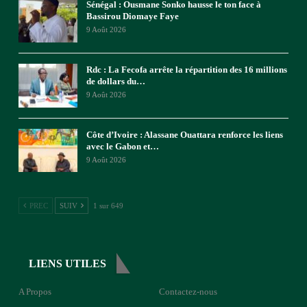
Sénégal : Ousmane Sonko hausse le ton face à
Bassirou Diomaye Faye
9 Août 2026
Rdc : La Fecofa arrête la répartition des 16 millions
de dollars du…
9 Août 2026
Côte d’Ivoire : Alassane Ouattara renforce les liens
avec le Gabon et…
9 Août 2026
PREC
SUIV
1 sur 649
LIENS UTILES
A Propos
Contactez-nous