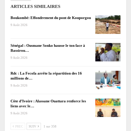
ARTICLES SIMILAIRES
Boukombé: Effondrement du pont de Kouporgou
9 Août 2026
Sénégal : Ousmane Sonko hausse le ton face à
Bassirou…
9 Août 2026
Rdc : La Fecofa arrête la répartition des 16
millions de…
9 Août 2026
Côte d’Ivoire : Alassane Ouattara renforce les
liens avec le…
9 Août 2026
PREC
SUIV
1 sur 358