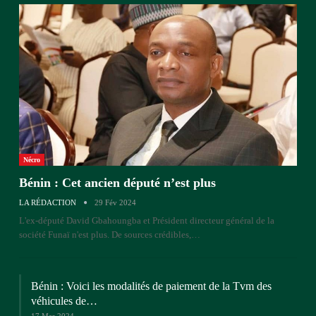
Nécro
Bénin : Cet ancien député n’est plus
LA RÉDACTION
29 Fév 2024
L'ex-député David Gbahoungba et Président directeur général de la
société Funaï n'est plus. De sources crédibles,…
Bénin : Voici les modalités de paiement de la Tvm des
véhicules de…
17 Mar 2024