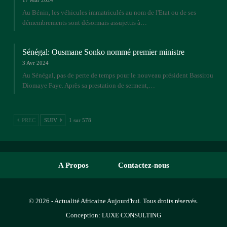
Au Bénin, les véhicules immatriculés au nom de l'Etat ou de ses
démembrements sont désormais assujettis à…
Sénégal: Ousmane Sonko nommé premier ministre
3 Avr 2024
Au Sénégal, pas de perte de temps pour le nouveau président Bassirou
Diomaye Faye. Après sa prestation de serment,…
PREC
SUIV
1 sur 578
A Propos
Contactez-nous
© 2026 - Actualité Africaine Aujourd'hui. Tous droits réservés.
Conception:
LUXE CONSULTING