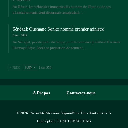
Au Bénin, les véhicules immatriculés au nom de l'Etat ou de ses
démembrements sont désormais assujettis à…
Sénégal: Ousmane Sonko nommé premier ministre
3 Avr 2024
Au Sénégal, pas de perte de temps pour le nouveau président Bassirou
Diomaye Faye. Après sa prestation de serment,…
PREC
SUIV
1 sur 578
A Propos
Contactez-nous
© 2026 - Actualité Africaine Aujourd'hui. Tous droits réservés.
Conception:
LUXE CONSULTING