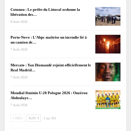
Cotonou : Le préfet du Littoral ordonne la
libération des…
8 Août 2026
Porto-Novo : L’Abpc maîtrise un incendie lié à
un camion de…
7 Août 2026
Mercato : Yan Diomandé rejoint officiellement le
Real Madrid…
7 Août 2026
Mondial féminin U-20 Pologne 2026 : Ouzérou
Abdoulaye…
7 Août 2026
PREC
SUIV
1 sur 351