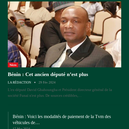
Nécro
Bénin : Cet ancien député n’est plus
LA RÉDACTION
29 Fév 2024
L'ex-député David Gbahoungba et Président directeur général de la
société Funaï n'est plus. De sources crédibles,…
Bénin : Voici les modalités de paiement de la Tvm des
véhicules de…
17 Mar 2024