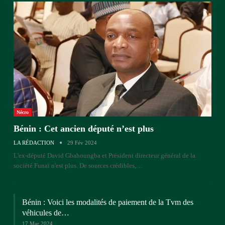
Nécro
Bénin : Cet ancien député n’est plus
LA RÉDACTION
29 Fév 2024
L'ex-député David Gbahoungba et Président directeur général de la
société Funaï n'est plus. De sources crédibles,…
Bénin : Voici les modalités de paiement de la Tvm des
véhicules de…
17 Mar 2024