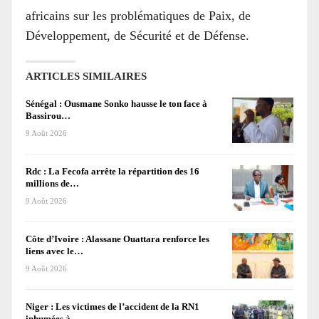
africains sur les problématiques de Paix, de
Développement, de Sécurité et de Défense.
ARTICLES SIMILAIRES
Sénégal : Ousmane Sonko hausse le ton face à
Bassirou…
9 Août 2026
Rdc : La Fecofa arrête la répartition des 16
millions de…
9 Août 2026
Côte d’Ivoire : Alassane Ouattara renforce les
liens avec le…
9 Août 2026
Niger : Les victimes de l’accident de la RN1
inhumées à…