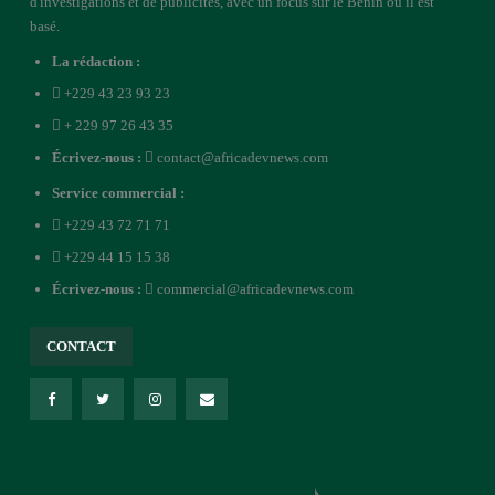
d'investigations et de publicités, avec un focus sur le Bénin où il est
basé.
La rédaction :
+229 43 23 93 23
+ 229 97 26 43 35
Écrivez-nous :
contact@africadevnews.com
Service commercial :
+229 43 72 71 71
+229 44 15 15 38
Écrivez-nous :
commercial@africadevnews.com
CONTACT