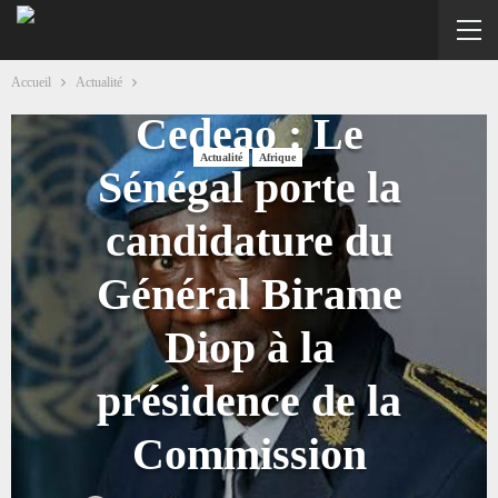
Accueil
Actualité
Cedeao : Le
Actualité
Afrique
Sénégal porte la
candidature du
Général Birame
Diop à la
présidence de la
Commission