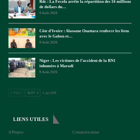
Rdc : La Fecofa arrête la répartition des 16 millions
de dollars du…
9 Août 2026
Côte d’Ivoire : Alassane Ouattara renforce les liens
avec le Gabon et…
9 Août 2026
Niger : Les victimes de l’accident de la RN1
inhumées à Maradi
9 Août 2026
PREC
SUIV
1 sur 649
LIENS UTILES
A Propos
Contactez-nous