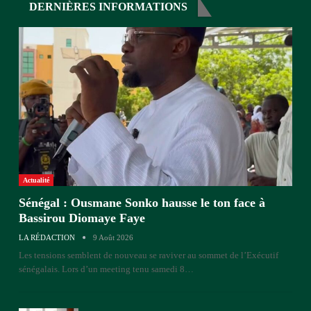
DERNIÈRES INFORMATIONS
Actualité
Sénégal : Ousmane Sonko hausse le ton face à
Bassirou Diomaye Faye
LA RÉDACTION
9 Août 2026
Les tensions semblent de nouveau se raviver au sommet de l’Exécutif
sénégalais. Lors d’un meeting tenu samedi 8
…