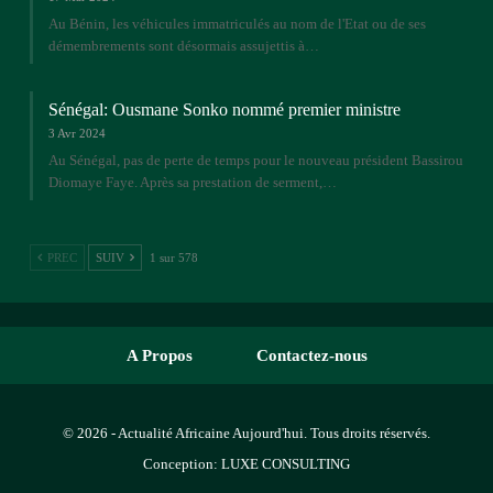
Au Bénin, les véhicules immatriculés au nom de l'Etat ou de ses
démembrements sont désormais assujettis à…
Sénégal: Ousmane Sonko nommé premier ministre
3 Avr 2024
Au Sénégal, pas de perte de temps pour le nouveau président Bassirou
Diomaye Faye. Après sa prestation de serment,…
PREC
SUIV
1 sur 578
A Propos
Contactez-nous
© 2026 - Actualité Africaine Aujourd'hui. Tous droits réservés.
Conception:
LUXE CONSULTING