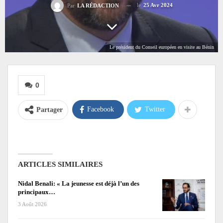
le
25 Avr 2024
Par
LA RÉDACTION
Le président du Conseil européen en visite au Bénin
0
Facebook
Twitter
Partager
ARTICLES SIMILAIRES
Nidal Benali: « La jeunesse est déjà l’un des
principaux…
3 Août 2026