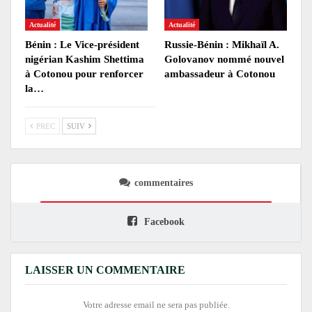
Actualité
Actualité
Bénin : Le Vice-président
Russie-Bénin : Mikhaïl A.
nigérian Kashim Shettima
Golovanov nommé nouvel
à Cotonou pour renforcer
ambassadeur à Cotonou
la…
PREC
SUIV
commentaires
Facebook
LAISSER UN COMMENTAIRE
Votre adresse email ne sera pas publiée.