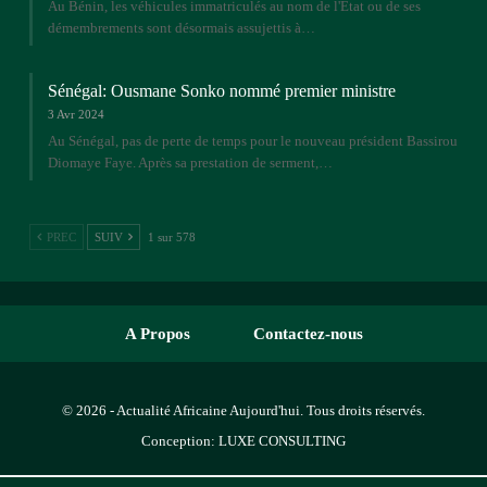
Au Bénin, les véhicules immatriculés au nom de l'Etat ou de ses
démembrements sont désormais assujettis à…
Sénégal: Ousmane Sonko nommé premier ministre
3 Avr 2024
Au Sénégal, pas de perte de temps pour le nouveau président Bassirou
Diomaye Faye. Après sa prestation de serment,…
PREC
SUIV
1 sur 578
A Propos
Contactez-nous
© 2026 - Actualité Africaine Aujourd'hui. Tous droits réservés.
Conception:
LUXE CONSULTING