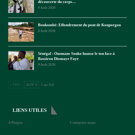
découverte du corps…
9 Août 2026
Boukombé: Effondrement du pont de Kouporgou
9 Août 2026
Sénégal : Ousmane Sonko hausse le ton face à
Bassirou Diomaye Faye
9 Août 2026
PREC
SUIV
1 sur 650
LIENS UTILES
A Propos
Contactez-nous