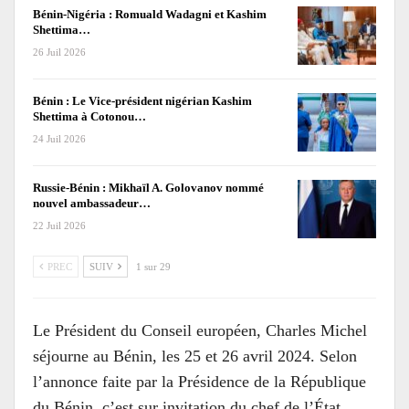
Bénin-Nigéria : Romuald Wadagni et Kashim
Shettima…
26 Juil 2026
Bénin : Le Vice-président nigérian Kashim
Shettima à Cotonou…
24 Juil 2026
Russie-Bénin : Mikhaïl A. Golovanov nommé
nouvel ambassadeur…
22 Juil 2026
PREC
SUIV
1 sur 29
Le Président du Conseil européen, Charles Michel
séjourne au Bénin, les 25 et 26 avril 2024. Selon
l’annonce faite par la Présidence de la République
du Bénin, c’est sur invitation du chef de l’État,