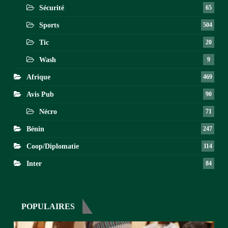
Sécurité
65
Sports
504
Tic
20
Wash
9
Afrique
469
Avis Pub
90
Nécro
71
Bénin
247
Coop/Diplomatie
114
Inter
84
POPULAIRES