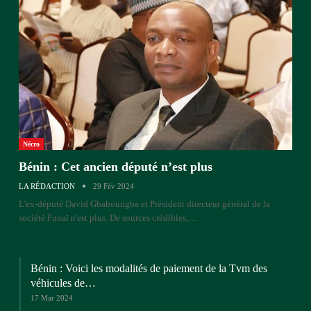
Nécro
Bénin : Cet ancien député n’est plus
LA RÉDACTION
29 Fév 2024
L'ex-député David Gbahoungba et Président directeur général de la
société Funaï n'est plus. De sources crédibles,…
Bénin : Voici les modalités de paiement de la Tvm des
véhicules de…
17 Mar 2024