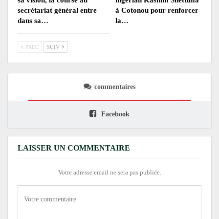
sa vision, la course au
nigérian Kashim Shettima
secrétariat général entre
à Cotonou pour renforcer
dans sa…
la…
PREC
SUIV
commentaires
Facebook
LAISSER UN COMMENTAIRE
Votre adresse email ne sera pas publiée.