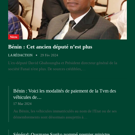
Nécro
Bénin : Cet ancien député n’est plus
LA RÉDACTION
29 Fév 2024
L'ex-député David Gbahoungba et Président directeur général de la
société Funaï n'est plus. De sources crédibles,…
Bénin : Voici les modalités de paiement de la Tvm des
véhicules de…
17 Mar 2024
Au Bénin, les véhicules immatriculés au nom de l'Etat ou de ses
démembrements sont désormais assujettis à…
Sénégal: Ousmane Sonko nommé premier ministre