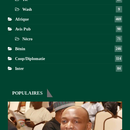
Wash
9
Afrique
469
Avis Pub
90
Nécro
71
Bénin
246
Coop/Diplomatie
114
Inter
84
POPULAIRES