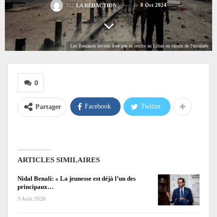
le
8 Oct 2024
Par
LA RÉDACTION
Les Béninois invités à ne pas se rendre au Liban en raison de l'escalade
0
Facebook
Twitter
Partager
ARTICLES SIMILAIRES
Nidal Benali: « La jeunesse est déjà l’un des
principaux…
3 Août 2026