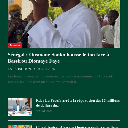
Actualité
Sénégal : Ousmane Sonko hausse le ton face à
Bassirou Diomaye Faye
LA RÉDACTION
9 Août 2026
Les tensions semblent de nouveau se raviver au sommet de l’Exécutif
sénégalais. Lors d’un meeting tenu samedi 8
…
Rdc : La Fecofa arrête la répartition des 16 millions
de dollars du…
9 Août 2026
Côte d’Ivoire : Alassane Ouattara renforce les liens