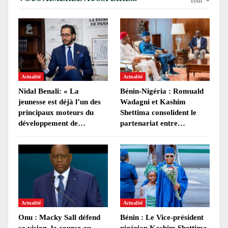
Tout
Actualité
Actualité
Nidal Benali: « La
Bénin-Nigéria : Romuald
jeunesse est déjà l’un des
Wadagni et Kashim
principaux moteurs du
Shettima consolident le
développement de…
partenariat entre…
Actualité
Actualité
Onu : Macky Sall défend
Bénin : Le Vice-président