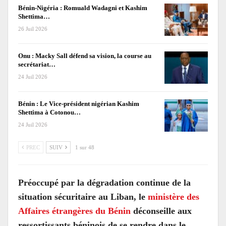
Bénin-Nigéria : Romuald Wadagni et Kashim
Shettima…
26 Juil 2026
Onu : Macky Sall défend sa vision, la course au
secrétariat…
24 Juil 2026
Bénin : Le Vice-président nigérian Kashim
Shettima à Cotonou…
24 Juil 2026
PREC
SUIV
1 sur 48
Préoccupé par la dégradation continue de la
situation sécuritaire au Liban, le
ministère des
Affaires étrangères du Bénin
déconseille aux
ressortissants béninois de se rendre dans le