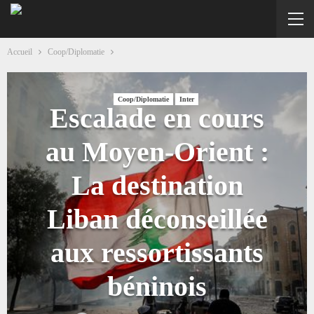
Accueil
Coop/Diplomatie
Coop/Diplomatie
Inter
Escalade en cours
au Moyen-Orient :
La destination
Liban déconseillée
aux ressortissants
béninois