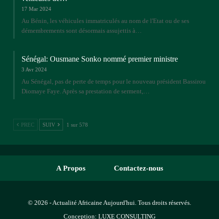
17 Mar 2024
Au Bénin, les véhicules immatriculés au nom de l'Etat ou de ses
démembrements sont désormais assujettis à…
Sénégal: Ousmane Sonko nommé premier ministre
3 Avr 2024
Au Sénégal, pas de perte de temps pour le nouveau président Bassirou
Diomaye Faye. Après sa prestation de serment,…
PREC
SUIV
1 sur 578
A Propos
Contactez-nous
© 2026 - Actualité Africaine Aujourd'hui. Tous droits réservés.
Conception:
LUXE CONSULTING