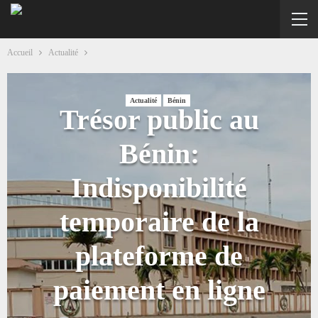
Accueil
Actualité
Actualité
Bénin
Trésor public au
Bénin:
Indisponibilité
temporaire de la
plateforme de
paiement en ligne