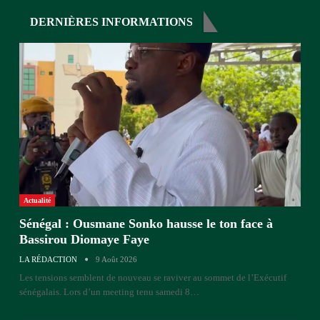
DERNIÈRES INFORMATIONS
Actualité
Sénégal : Ousmane Sonko hausse le ton face à
Bassirou Diomaye Faye
LA RÉDACTION
9 Août 2026
Les tensions semblent de nouveau se raviver au sommet de l’Exécutif
sénégalais. Lors d’un meeting tenu samedi 8
…