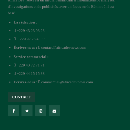
Africa Dev News est un média panafricain d'informations, d'analyses,
d'investigations et de publicités, avec un focus sur le Bénin où il est
basé.
La rédaction :
+229 43 23 93 23
+ 229 97 26 43 35
Écrivez-nous :
contact@africadevnews.com
Service commercial :
+229 43 72 71 71
+229 44 15 15 38
Écrivez-nous :
commercial@africadevnews.com
CONTACT