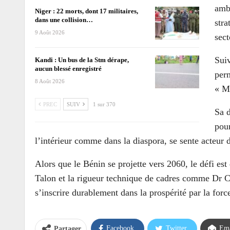
amb
Niger : 22 morts, dont 17 militaires,
dans une collision…
str
9 Août 2026
sect
Suiv
Kandi : Un bus de la Stm dérape,
aucun blessé enregistré
perm
8 Août 2026
« M
PREC
SUIV
1 sur 370
Sa d
pour
l’intérieur comme dans la diaspora, se sente acteur 
Alors que le Bénin se projette vers 2060, le défi est
Talon et la rigueur technique de cadres comme Dr C
s’inscrire durablement dans la prospérité par la force
Facebook
Twitter
Ema
Partager