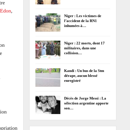
tre
 Edon
,
Niger : Les victimes de
l’accident de la RN1
inhumées à…
Niger : 22 morts, dont 17
ion
militaires, dans une
e
collision…
Kandi : Un bus de la Stm
dérape, aucun blessé
s
enregistré
Décès de Jorge Messi : La
sélection argentine apporte
son…
sion
opriation