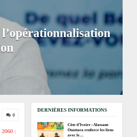
 l’opérationnalisation
don
DERNIÈRES INFORMATIONS
0
Côte d’Ivoire : Alassane
Ouattara renforce les liens
n 2060 :
avec le…