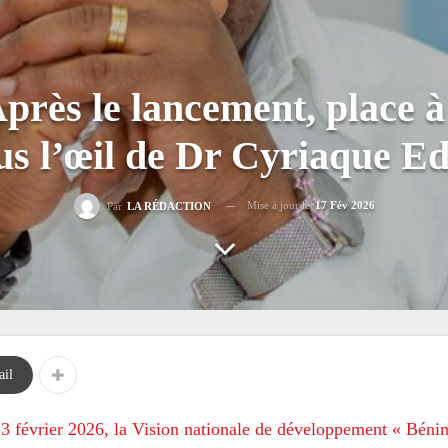
près le lancement, place à
us l’œil de Dr Cyriaque E
Mise à jour le
17 Fév 2026
Par
LA RÉDACTION
il
e 3 février 2026, la Vision nationale de développement « Béni