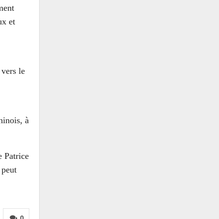
ment
ux et
vers le
ninois, à
e Patrice
 peut
0