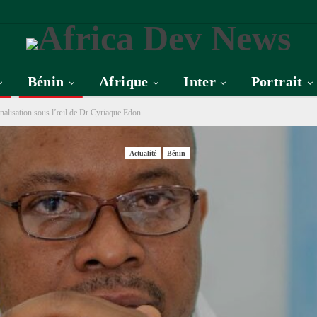
Bénin
Afrique
Inter
Portrait
nnalisation sous l’œil de Dr Cyriaque Edon
Actualité
Bénin