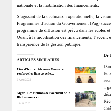
nationale et la mobilisation des financements.
S’agissant de la déclinaison opérationnelle, la visi
Programmes d’action du Gouvernement (Pag) successi
programme de diffusion est prévu dans les écoles et
Quant à la mobilisation des financements, l’accent es
transparence de la gestion publique.
Dr 
ARTICLES SIMILAIRES
Dan
Côte d’Ivoire : Alassane Ouattara
Edo
renforce les liens avec le…
secr
9 Août 2026
« ga
Niger : Les victimes de l’accident de la
déci
RN1 inhumées à…
Réc
9 Août 2026
chaî