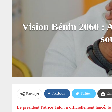
Vision Bénin 2060 : A
so
Facebook
Twitter
Ema
Partager
Le président Patrice Talon a officiellement lancé, l