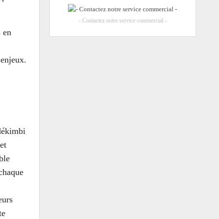
- Contactez notre service commercial -
s en
 enjeux.
dékimbi
et
ble
 chaque
eurs
te