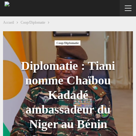
Accueil
Coop/Diplomatie
Coop/Diplomatie
Diplomatie : Tiani
nomme Chaïbou
Kadadé
ambassadeur du
Niger au Bénin