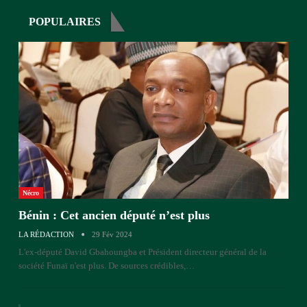
POPULAIRES
Nécro
Bénin : Cet ancien député n’est plus
LA RÉDACTION
29 Fév 2024
L'ex-député David Gbahoungba et Président directeur général de la
société Funaï n'est plus. De sources crédibles,…