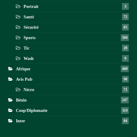
Portrait
3
Santé
72
Sécurité
65
Sports
504
Tic
20
Wash
9
Afrique
469
Avis Pub
90
Nécro
71
Bénin
247
Coop/Diplomatie
114
Inter
84