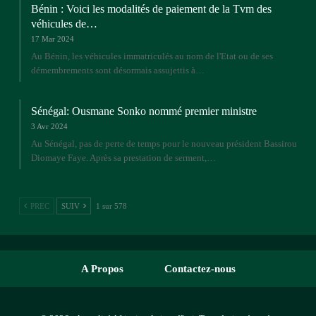
Bénin : Voici les modalités de paiement de la Tvm des
véhicules de…
17 Mar 2024
Au Bénin, les véhicules immatriculés au nom de l'Etat ou de ses
démembrements sont désormais assujettis à…
Sénégal: Ousmane Sonko nommé premier ministre
3 Avr 2024
Au Sénégal, pas de perte de temps pour le nouveau président Bassirou
Diomaye Faye. Après sa prestation de serment,…
PREC
SUIV
1 sur 578
A Propos
Contactez-nous