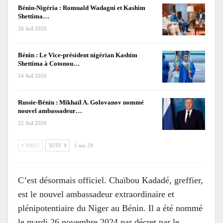
Bénin-Nigéria : Romuald Wadagni et Kashim
Shettima…
26 Juil 2026
Bénin : Le Vice-président nigérian Kashim
Shettima à Cotonou…
24 Juil 2026
Russie-Bénin : Mikhaïl A. Golovanov nommé
nouvel ambassadeur…
22 Juil 2026
PREC
SUIV
1 sur 29
C’est désormais officiel. Chaïbou Kadadé, greffier,
est le nouvel ambassadeur extraordinaire et
plénipotentiaire du Niger au Bénin. Il a été nommé
le mardi 26 novembre 2024 par décret par le