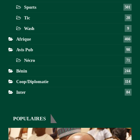
Sports
501
Tic
20
Wash
9
Afrique
466
Avis Pub
90
Nécro
71
Bénin
244
Coop/Diplomatie
114
Inter
84
POPULAIRES