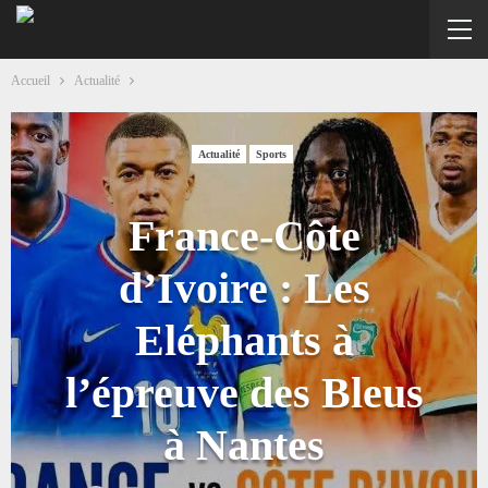
Accueil
Actualité
Actualité
Sports
France-Côte
d’Ivoire : Les
Eléphants à
l’épreuve des Bleus
à Nantes