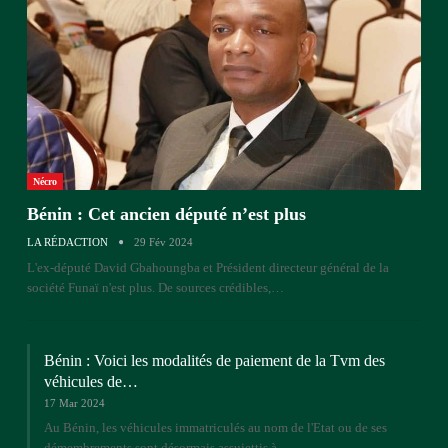
Nécro
Bénin : Cet ancien député n’est plus
LA RÉDACTION
29 Fév 2024
L'ex-député David Gbahoungba et Président directeur général de la
société Funaï n'est plus. De sources crédibles,…
Bénin : Voici les modalités de paiement de la Tvm des
véhicules de…
17 Mar 2024
Au Bénin, les véhicules immatriculés au nom de l'Etat ou de ses
démembrements sont désormais assujettis à…