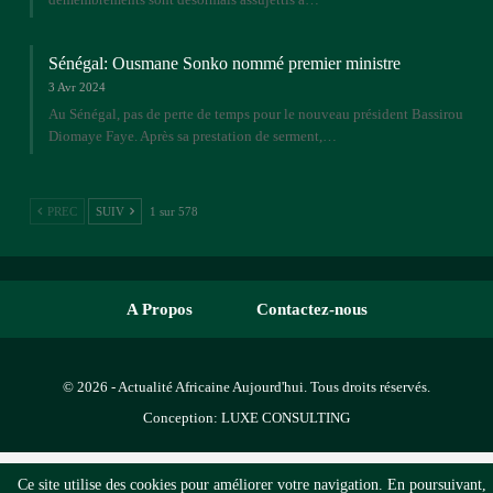
Sénégal: Ousmane Sonko nommé premier ministre
3 Avr 2024
Au Sénégal, pas de perte de temps pour le nouveau président Bassirou
Diomaye Faye. Après sa prestation de serment,…
PREC
SUIV
1 sur 578
A Propos
Contactez-nous
© 2026 - Actualité Africaine Aujourd'hui. Tous droits réservés.
Conception:
LUXE CONSULTING
Ce site utilise des cookies pour améliorer votre navigation. En poursuivant,